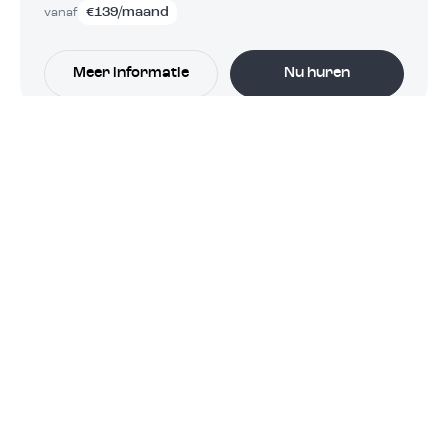
€
139
/maand
vanaf
Meer informatie
Nu huren
Tonda +