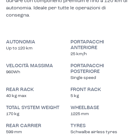
durare con componenti premium e fino a 120 km di
autonomia. Ideale per tutte le operazioni di
consegna.
AUTONOMIA
PORTAPACCHI
ANTERIORE
Up to 120 km
25 km/h
VELOCITÀ MASSIMA
PORTAPACCHI
POSTERIORE
960Wh
Single speed
REAR RACK
FRONT RACK
40 kg max
5 kg
TOTAL SYSTEM WEIGHT
WHEELBASE
170 kg
1225 mm
REAR CARRIER
TYRES
599 mm
Schwalbe airless tyres