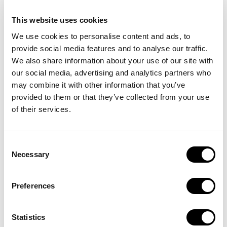
54 kg + verlängerte Bauweise
This website uses cookies
We use cookies to personalise content and ads, to
provide social media features and to analyse our traffic.
RadRunnerX
We also share information about your use of our site with
Bewährte Basis
our social media, advertising and analytics partners who
may combine it with other information that you’ve
Akku
provided to them or that they’ve collected from your use
960 Wh (48 V)
of their services.
Geschätzte Reichweite*
~120 km
Consent
Necessary
Selection
Motor & Leistung
eFat 250 W Nennleistung
Preferences
Unterstützungssensorik
Trittfrequenzsensor
Statistics
Kommunikation / Daten