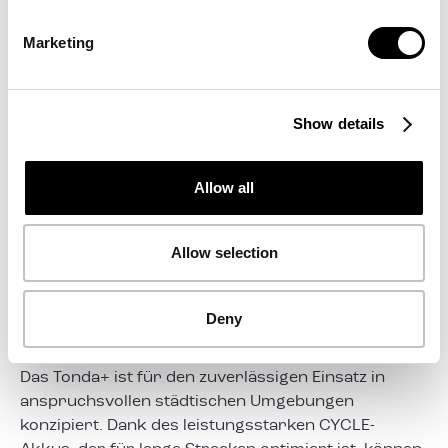
k. A.
Marketing
Bremsen
Mechanische Scheibenbremse
Konnektivität / Tracking
Show details
GPS-Standortverfolgung
Ladekapazität
Allow all
54 kg
Allow selection
Gebaut für eine volle
Deny
Schicht.
Das Tonda+ ist für den zuverlässigen Einsatz in
anspruchsvollen städtischen Umgebungen
konzipiert. Dank des leistungsstarken CYCLE-