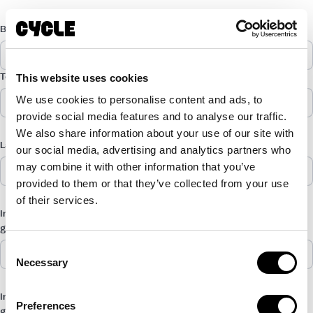
En
Bedrijfsnaam*
Voornaam*
Achternaam
This website uses cookies
Telefoonnummer
E-mail*
We use cookies to personalise content and ads, to
provide social media features and to analyse our traffic.
We also share information about your use of our site with
Land/regio*
Stad*
our social media, advertising and analytics partners who
may combine it with other information that you’ve
provided to them or that they’ve collected from your use
of their services.
In welke dienst ben je
In hoeveel fietsen ben je
geïnteresseerd?
geïnteresseerd?
Consent
Necessary
Selection
In welk voertuig ben je
In welk accessoire ben je
Preferences
geïnteresseerd?
geïnteresseerd?