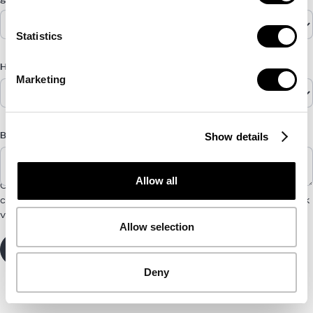
Statistics
Hoe heb je over ons gehoord?
Marketing
Show details
Bericht
Allow all
CYCLE heeft de door u verstrekte contactgegevens nodig om
contact met u op te nemen over onze producten en diensten. Kijk
voor meer informatie op onze
Privacybeleid
.
Allow selection
Deny