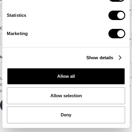
Statistics
Come hai saputo di noi?
Marketing
Show details
Messaggio
Allow all
CYCLE ha bisogno delle informazioni di contatto che ci fornisci per
contattarti sui nostri prodotti e servizi. Per ulteriori informazioni,
consulta il nostro
Informativa sulla privacy
.
Allow selection
Deny