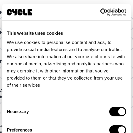
En
Nome dell'azienda*
Nome*
Cognome
This website uses cookies
Numero di telefono
E-mail*
We use cookies to personalise content and ads, to
provide social media features and to analyse our traffic.
We also share information about your use of our site with
Paese/regione*
Città*
our social media, advertising and analytics partners who
may combine it with other information that you’ve
provided to them or that they’ve collected from your use
of their services.
A quale servizio sei
Quante E-Bike ti interessano?
interessato?
Consent
Necessary
Selection
A quale veicolo sei
A quale accessorio sei
Preferences
interessato?
interessato?